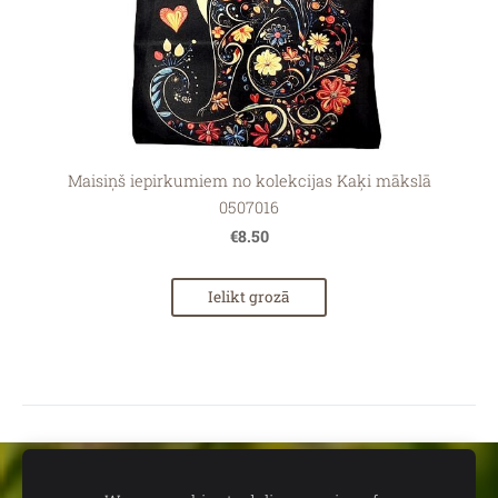
Maisiņš iepirkumiem no kolekcijas Kaķi mākslā
0507016
€8.50
Ielikt grozā
Sīkdatnes