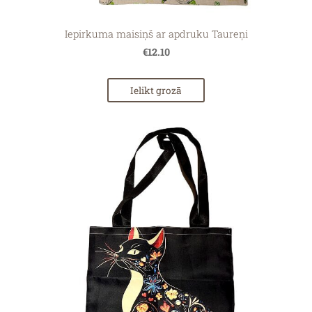
Iepirkuma maisiņš ar apdruku Taureņi
€12.10
Ielikt grozā