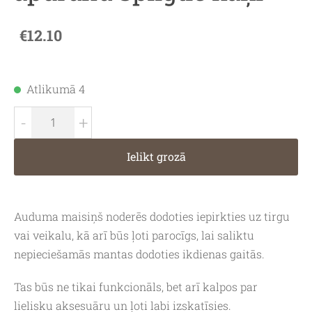
€12.10
Atlikumā 4
-
+
Ielikt grozā
Auduma maisiņš noderēs dodoties iepirkties uz tirgu
vai veikalu, kā arī būs ļoti parocīgs, lai saliktu
nepieciešamās mantas dodoties ikdienas gaitās.
Tas būs ne tikai funkcionāls, bet arī kalpos par
lielisku aksesuāru un ļoti labi izskatīsies.