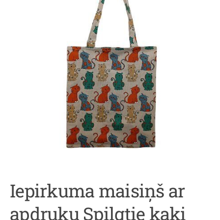
Iepirkuma maisiņš ar
apdruku Spilgtie kaķi