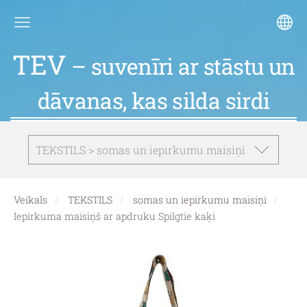
TEV
– suvenīri ar stāstu un
dāvanas, kas silda sirdi
TEKSTILS > somas un iepirkumu maisiņi
Veikals
TEKSTILS
somas un iepirkumu maisiņi
Iepirkuma maisiņš ar apdruku Spilgtie kaķi