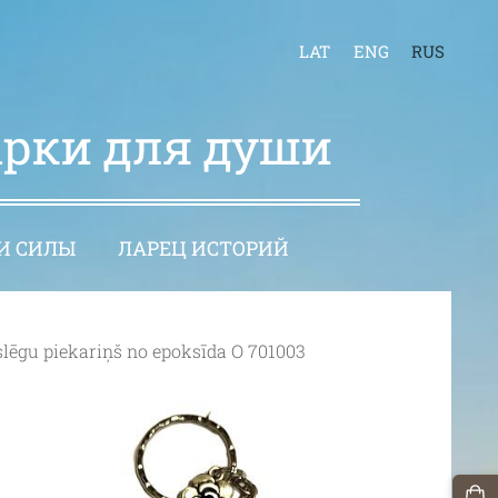
LAT
ENG
RUS
арки для души
И СИЛЫ
ЛАРЕЦ ИСТОРИЙ
slēgu piekariņš no epoksīda O 701003