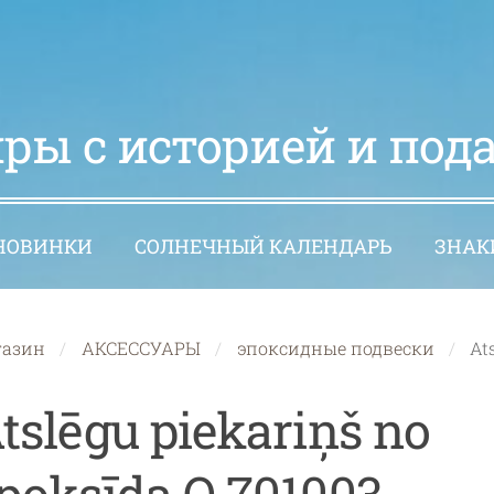
ры с историей и под
НОВИНКИ
СОЛНЕЧНЫЙ КАЛЕНДАРЬ
ЗНАК
газин
АКСЕССУАРЫ
эпоксидные подвески
At
tslēgu piekariņš no
poksīda O 701003