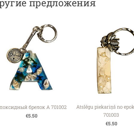
ругие предложения
Atslēgu piekariņš no epok
поксидный брелок A 701002
701003
€5.50
€5.50