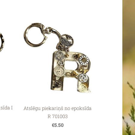
sīda I
Atslēgu piekariņš no epoksīda
R 701003
€5.50