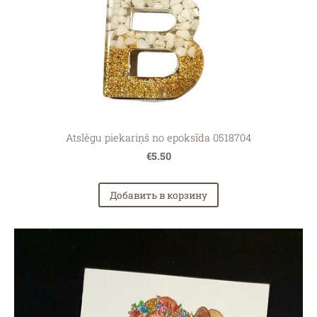
Atslēgu piekariņš no epoksīda 0518704
€5.50
Добавить в корзину