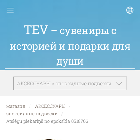
TEV
– сувениры с
историей и подарки для
души
АКСЕССУАРЫ > эпоксидные подвески
магазин
АКСЕССУАРЫ
эпоксидные подвески
Atslēgu piekariņš no epoksīda 0518706