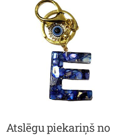
Atslēgu piekariņš no