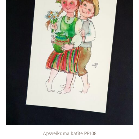
Apsveikuma katīte PP108