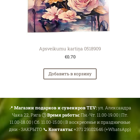
Apsveikumu kartiņa 0518909
€0.70
Добавить в корзину
📍
Магазин подарков и сувениров TEV:
ул. Александра
Чака 22, Рига 🕒
Время работы:
Пн.-Чт. 11.00-19.00 | Пт.
11.00-18.00 | Сб. 11.00-15.00 | В воскресенье и праздничные
дни - ЗАКРЫТО 📞
Контакты:
+371 29102646 (+WhatsApp)