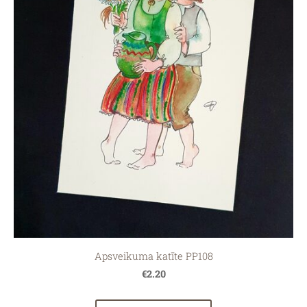
Apsveikuma katīte PP108
€2.20