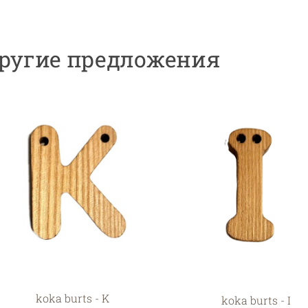
ругие предложения
koka burts - K
koka burts - I