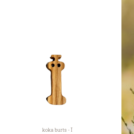
koka burts - Ī