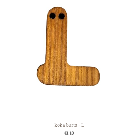
koka burts - L
€1.10