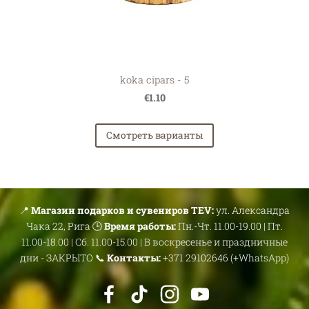
koka cipars - 5
€1.10
Смотреть варианты
📍
Магазин подарков и сувениров TEV:
ул. Александра
Чака 22, Рига 🕒
Время работы:
Пн.-Чт. 11.00-19.00 | Пт.
11.00-18.00 | Сб. 11.00-15.00 | В воскресенье и праздничные
дни - ЗАКРЫТО 📞
Контакты:
+371 29102646 (+WhatsApp)