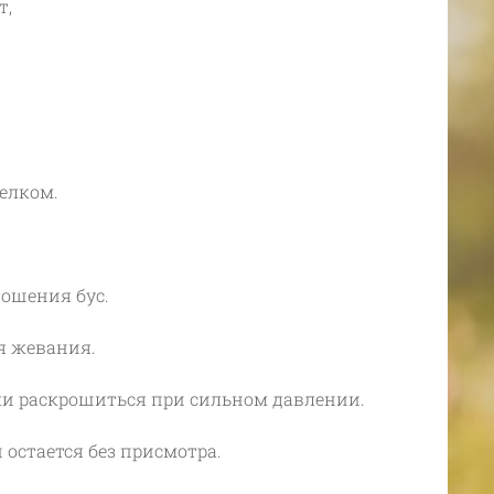
т,
елком.
ношения бус.
ля жевания.
ли раскрошиться при сильном давлении.
 остается без присмотра.