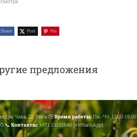
исмотра
Share
Post
Pin
ругие предложения
андра Чака 22, Рига 🕒
Время работы:
Пн.-Чт. 11.00-19.00 |
ТО 📞
Контакты:
+371 29102646 (+WhatsApp)