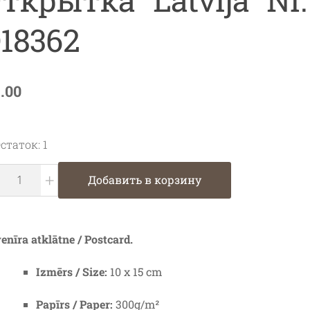
18362
1.00
статок: 1
+
Добавить в корзину
enīra atklātne / Postcard.
Izmērs / Size:
10 x 15 cm
Papīrs / Paper:
300g/m²