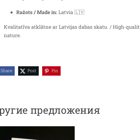
Ražots / Made in:
Latvia 🇱🇻
Kvalitatīva atklātne ar Latvijas dabas skatu. / High-quali
nature.
Share
Post
Pin
ругие предложения