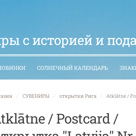
ры с историей и под
НОВИНКИ
СОЛНЕЧНЫЙ КАЛЕНДАРЬ
ЗНАК
газин
СУВЕНИРЫ
открытки Рига
Atklātne / P
tklātne / Postcard /
ткрытка "Latvija" Nr.