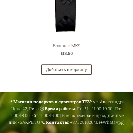
Браслет MK9
€13.50
Добавить в корзину
📍
Магазин подарков и сувениров TEV:
ул. Александра
Чака 22, Рига 🕒
Время работы:
Пн.-Чт. 11.00-19.00 | Пт.
11.00-18.00 | Сб. 11.00-15.00 | В воскресенье и праздничные
дни - ЗАКРЫТО 📞
Контакты:
+371 29102646 (+WhatsApp)