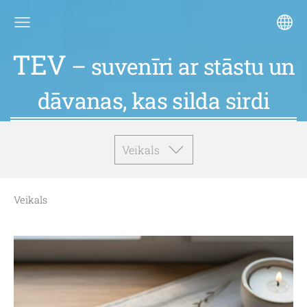
TEV
– suvenīri ar stāstu un
dāvanas, kas silda sirdi
Veikals
Veikals