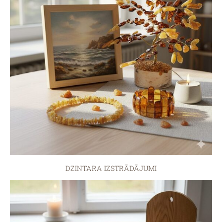
DZINTARA IZSTRĀDĀJUMI