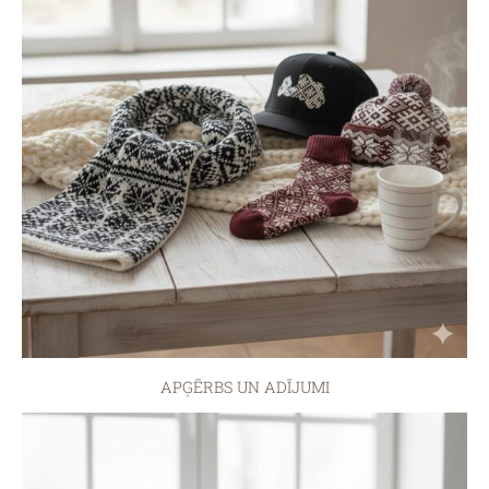
APĢĒRBS UN ADĪJUMI