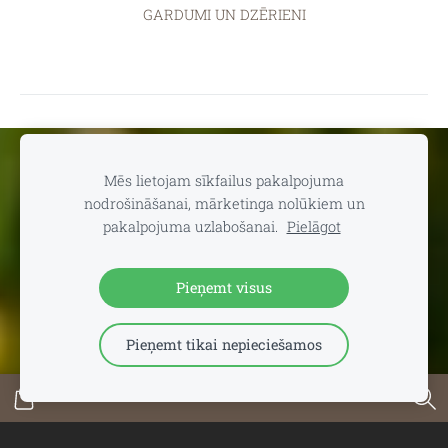
GARDUMI UN DZĒRIENI
Sīkdatnes
Mēs lietojam sīkfailus pakalpojuma
nodrošināšanai, mārketinga nolūkiem un
📍
dāvanu un suvenīru veikals TEV:
Aleksandra Čaka ielā 22,
pakalpojuma uzlabošanai.
Pielāgot
Rīgā 🕒
Darba laiks:
P.-C. 11.00-19.00 | P. 11.00-18.00 | S. 11.00-
15.00 | Svētdienās un svētku dienās - SLĒGTS 📞
Saziņai:
+371
29102646 (+WhatsApp)
Pieņemt visus
Pieņemt tikai nepieciešamos