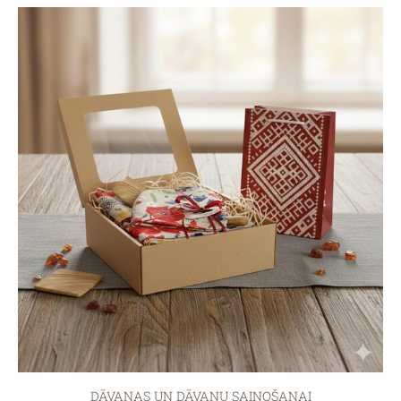
DĀVANAS UN DĀVANU SAIŅOŠANAI